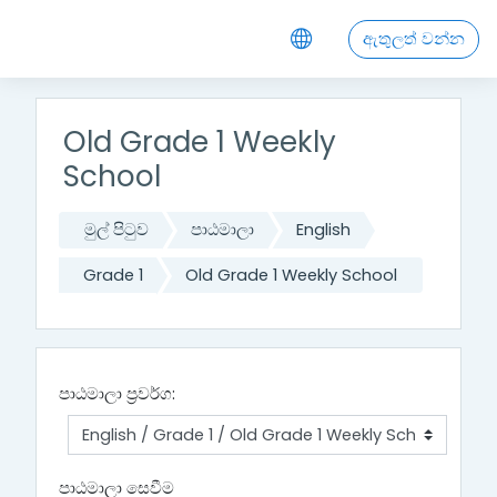
ප්‍රධාන අන්තර්ගතයට යන්න
ඇතුලත් වන්න
Old Grade 1 Weekly
School
මුල් පිටුව
පාඨමාලා
English
Grade 1
Old Grade 1 Weekly School
පාඨමාලා ප්‍රවර්ග:
පාඨමාලා සෙවීම