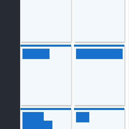
ඉතිහාසය
කතෝලික ධර්මය
පුරවැසි
ICT
අධ්‍යාපනය