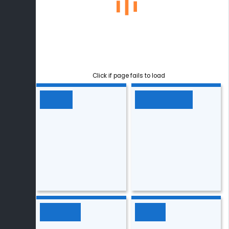
Click if page fails to load
සිංහල
බුද්ධ ධර්මය
ගණිතය
ඉංග්‍රීසි