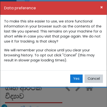
Skip to main content
×
Data preference
Side panel
You are currently using guest access (
Log in
)
11 ශ්‍රේණිය අන්තර්ක්‍රියාකාරී පාඩම්
To make this site easier to use, we store functional
information in your browser such as the contents of the
last tile you opened. This remains on your machine for a
Home
Courses
සිංහල
11 ශ්‍රේණිය
short while in case you visit that page again. We do not
use it for tracking. Is that okay?
11 ශ්‍රේණිය අන්තර්ක්‍රියාකාරී පාඩම්
We will remember your choice until you clear your
ගෘහ ආර්ථික විද්‍යාව
browsing history. To opt out click "Cancel" (this may
result in slower page loading times).
Yes
Cancel
ගෘහ ආර්ථික
විද්‍යාව