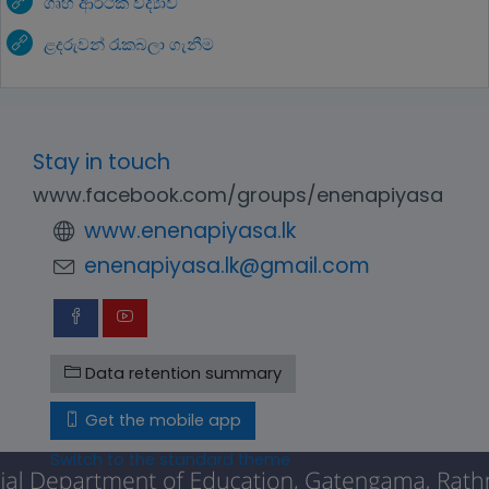
ගෘහ ආර්ථික විද්‍යාව
ළදරුවන් රැකබලා ගැනීම
Stay in touch
www.facebook.com/groups/enenapiyasa
www.enenapiyasa.lk
enenapiyasa.lk@gmail.com
Data retention summary
Get the mobile app
Switch to the standard theme