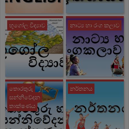
භූගෝල විද්‍යාව
නාට්‍ය හා රංග කලාව
තොරතුරු
නර්තනය
සන්නිවේදන
තාක්ෂණය