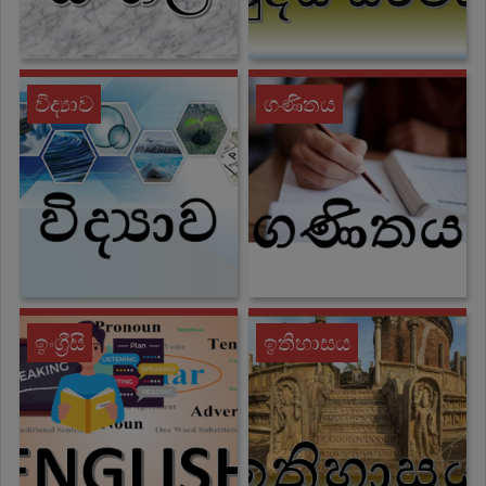
විද්‍යාව
ගණිතය
ඉංග්‍රීසි
ඉතිහාසය