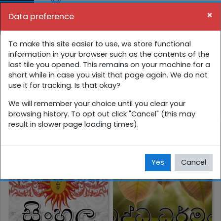
Skip to main content
×
Data preference
Side panel
You are currently using guest access (
Log in
)
9 ශ්‍රේණිය අන්තර්ක්‍රියාකාරී පාඩම්
To make this site easier to use, we store functional
information in your browser such as the contents of the
last tile you opened. This remains on your machine for a
Home
Courses
සිංහල
9 ශ්‍රේණිය
short while in case you visit that page again. We do not
use it for tracking. Is that okay?
9 ශ්‍රේණිය අන්තර්ක්‍රියාකාරී පාඩම්
We will remember your choice until you clear your
browsing history. To opt out click "Cancel" (this may
result in slower page loading times).
සිංහල
බුද්ධාගම
Yes
Cancel