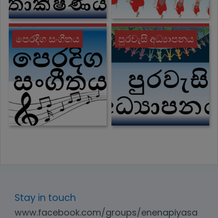
පෙරදිග සංගීතය
පුරවැසි අධ්‍යාපනය
Stay in touch
www.facebook.com/groups/enenapiyasa