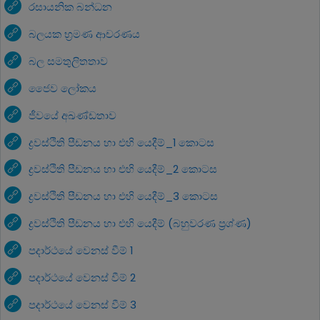
රසායනික බන්ධන
බලයක භ්‍රමණ ආචරණය
බල සමතුලිතතාව
ජෛව ලෝකය
ජීවයේ අඛණ්ඩතාව
ද්‍රවස්ථිති පීඩනය හා එහි යෙදීම්_1 කොටස
ද්‍රවස්ථිති පීඩනය හා එහි යෙදීම්_2 කොටස
ද්‍රවස්ථිති පීඩනය හා එහි යෙදීම්_3 කොටස
ද්‍රවස්ථිති පීඩනය හා එහි යෙදීම් (බහුවරණ ප්‍රශ්ණ)
පදාර්ථයේ වෙනස් වීම් 1
පදාර්ථයේ වෙනස් වීම් 2
පදාර්ථයේ වෙනස් වීම් 3