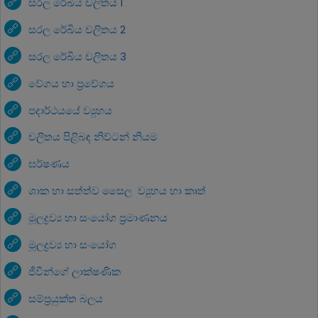
සරල රේඛිය චලිතය 1
සරල රේඛිය චලිතය 2
සරල රේඛිය චලිතය 3
වේගය හා ප්‍රවේගය
පදාර්ථය‌යේ ව්‍යුහය
චලිතය පිළිබඳ නිව්ටන් නියම
ඝර්ෂණය
ශාක හා සත්ත්ව සෛල ‍ව්‍යුහය හා කෘත්‍
මූලද්‍රව්‍ය හා සංයෝග ප්‍රමාණනය
මූලද්‍රව්‍ය හා සංයෝග
ජීවීන්ගේ ලාක්ෂණික
සම්ප්‍රයුක්ත බලය