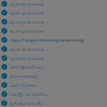
බලයක භ්‍රමණ ආචරණ
බලයක භ්‍රමණ ආචරණ
බලයක භ්‍රමණ ආචරණ
බලයක භ්‍රමණ ආචරණ
Copy of Amplify Harnessing Human Energy
බලයක භ්‍රමණ ආචරණ
බලයක භ්‍රමණ ආචරණ
අන්තර් ක්‍රියාකාරී පාඩම
ද්වීපද නාමකරණය
ජෛව විවිධත්වය
ශාක, දිලීර සහ බැක්ටීරියා
ඇනිමාලියා රාජධානිය