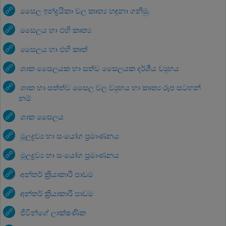
සෛල ඉන්ද්‍රයිකා වල කෘත්‍ය හඳුනා ගනිමු.
සෛලය හා එහි කෘත්‍ය
සෛලය හා එහි කෘත්‍
ශාක සෛලයක හා සත්ව සෛලයක දර්ශීය ව්‍යුහය
ශාක හා සත්ත්ව සෛල වල ව්‍යුහය හා කෘත්‍ය රූප සටහන්
නම්
ශාක සෛලය
මූලද්‍රව්‍ය හා සංයෝග ප්‍රමාණනය
මූලද්‍රව්‍ය හා සංයෝග ප්‍රමාණනය
අන්තර් ක්‍රියාකාරී පාඩම
අන්තර් ක්‍රියාකාරී පාඩම
ජීවීන්ගේ ලාක්ෂණික