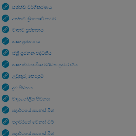
සත්ත්ව වර්ගීකරණය
අන්තර් ක්‍රියාකාරී පාඩම
මානව ප්‍රජනනය
ශාක ප්‍රජනනය
ස්ත්‍රී ප්‍රජනක පද්ධතිය
ශාක ස්වාභාවික වර්ධක ප්‍රචාරණය
උඩුකුරු තෙරපුම
ද්‍රව පීඩනය
වායුගෝලීය පීඩනය
පදාර්ථයේ වෙනස් වීම්
පදාර්ථයේ වෙනස් වීම්
පදාර්ථයේ වෙනස් වීම්