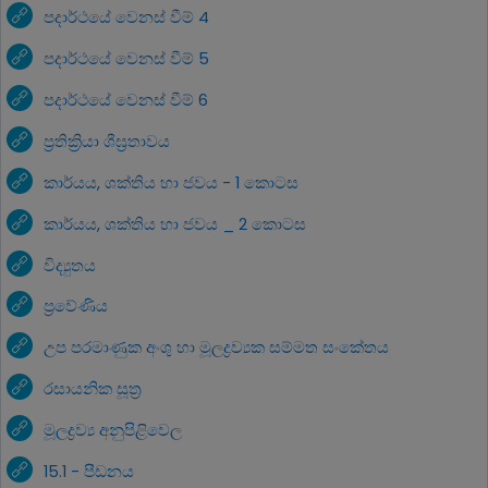
පදාර්ථයේ වෙනස් වීම් 4
පදාර්ථයේ වෙනස් වීම් 5
පදාර්ථයේ වෙනස් වීම් 6
ප්‍රතික්‍රියා ශීඝ්‍රතාවය
කාර්යය, ශක්තිය හා ජවය - 1 කොටස
කාර්යය, ශක්තිය හා ජවය _ 2 කොටස
විද්‍යුතය
ප්‍රවේණිය
උප පරමාණුක අංශු හා මූලද්‍රව්‍යක සම්මත සංකේතය
රසායනික සූත්‍ර
මූලද්‍රව්‍ය අනුපිළිවෙල
15.1 - පීඩනය