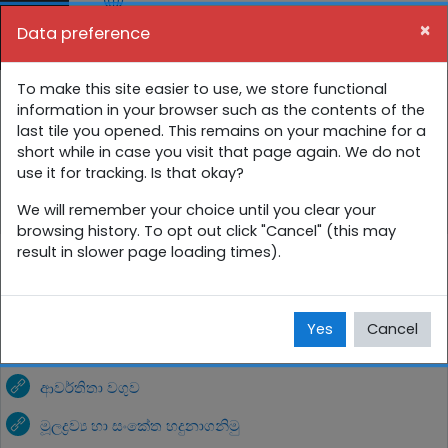
Skip to main content
×
Data preference
Side panel
You are currently using guest access (
Log in
)
10 ශ්‍රේණිය අන්තර්ක්‍රියාකාරී පාඩම්
To make this site easier to use, we store functional
information in your browser such as the contents of the
last tile you opened. This remains on your machine for a
Home
Courses
සිංහල
10 ශ්‍රේණිය
short while in case you visit that page again. We do not
use it for tracking. Is that okay?
10 ශ්‍රේණිය අන්තර්ක්‍රියාකාරී පාඩම්
විද්‍යාව
We will remember your choice until you clear your
browsing history. To opt out click "Cancel" (this may
result in slower page loading times).
විද්‍යාව
Yes
Cancel
ආවර්තිතා වගුව
මූලද්‍රව්‍ය හා සංකේත හදුනාගනිමු