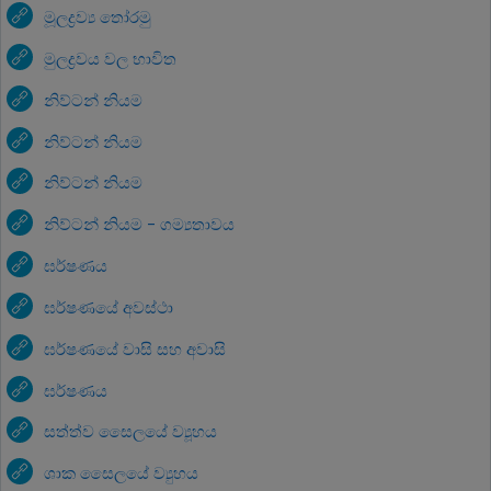
මූලද්‍රව්‍ය තෝරමු
මුලද්‍රවය වල භාවිත
නිව්ටන් නියම
නිව්ටන් නියම
නිව්ටන් නියම
නිව්ටන් නියම - ගම්‍යතාවය
ඝර්ෂණය
ඝර්ෂණයේ අවස්ථා
ඝර්ෂණයේ වාසි සහ අවාසි
ඝර්ෂණය
සත්ත්ව සෛලයේ ව්‍යූහය
ශාක සෛලයේ ව්‍යුහය