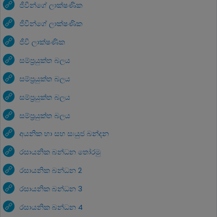
ජීවීන්ගේ ලාක්ෂණික
ජීවීන්ගේ ලාක්ෂණික
ජීවී ලාක්ෂණික
සම්ප්‍රයුක්ත බලය
සම්ප්‍රයුක්ත බලය
සම්ප්‍රයුක්ත බලය
සම්ප්‍රයුක්ත බලය
අයනික හා සහ සඃයුජ බන්දන
රසායනික බන්ධන තෝරමු
රසායනික බන්ධන 2
රසායනික බන්ධන 3
රසායනික බන්ධන 4