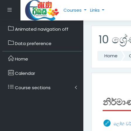
Skip to main content
Side panel
Courses
Links
Animated navigation off
10 ශ්‍ර
Data preference
Home
Home
Calendar
Course sections
නිර්මා
ලෝහ වර්