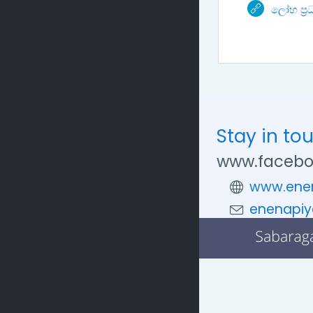
ලෝහ ප්‍ර
Stay in to
www.facebo
www.enen
enenapiy