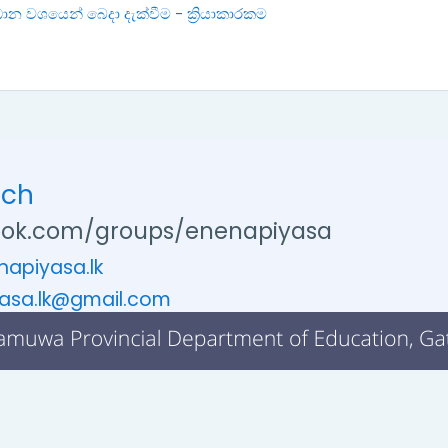
ධාන වශයෙන් බෙදා දැක්වීම - ක්‍රියාකාරකම
uch
ok.com/groups/enenapiyasa
apiyasa.lk
asa.lk@gmail.com