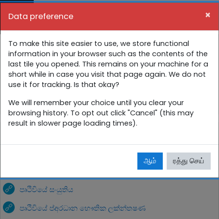
பிரதான உள்ளடக்கத்திற்கு செல்
×
Data preference
Side panel
நீங்கள் தற்சமயம் விருந்தினர் கணக்கைப்
10 ශ්‍රේණිය අන්තර්ක්‍රියාකාරී පාඩම්
To make this site easier to use, we store functional
பயன்படுத்துகின்றீர்கள் (
புகுபதிகை
)
information in your browser such as the contents of the
last tile you opened. This remains on your machine for a
முதற்பக்கம்
பாடநெறிகள்
සිංහල
10 ශ්‍රේණිය
short while in case you visit that page again. We do not
use it for tracking. Is that okay?
10 ශ්‍රේණිය අන්තර්ක්‍රියාකාරී පාඩම්
භූගෝල විද්‍යාව
We will remember your choice until you clear your
browsing history. To opt out click "Cancel" (this may
result in slower page loading times).
භූගෝල විද්‍යාව
ஆம்
ரத்து செய்
පෘථිවියේ සංයුතිය
පෘථිවියේ ප්අ‍රධාන භෞතික ලක්න්තෂණ