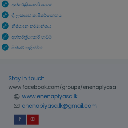
අන්තර්ක්‍රියාකාරී පාඩම
ශ්‍රී ලංකාවේ කෘෂිකර්මානතය
නිෂ්පාදන කර්මාන්තය
අන්තර්ක්‍රියාකාරී පාඩම
සිතියම් හැඳින්වීම
Stay in touch
www.facebook.com/groups/enenapiyasa
www.enenapiyasa.lk
enenapiyasa.lk@gmail.com