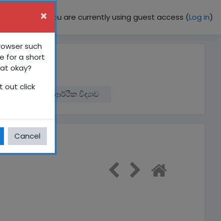
×
You are currently using guest access (
Log in
)
browser such
e for a short
hat okay?
 out click
ී පාඩම්
ගෘහ ආර්ථික විද්‍යාව
Cancel