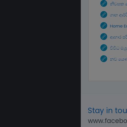
නිවසක ක
ගෘහ ආර්ථි
Home E
ආහාර ප
විවිධ මැහු
නව යෞව
Stay in to
www.facebo