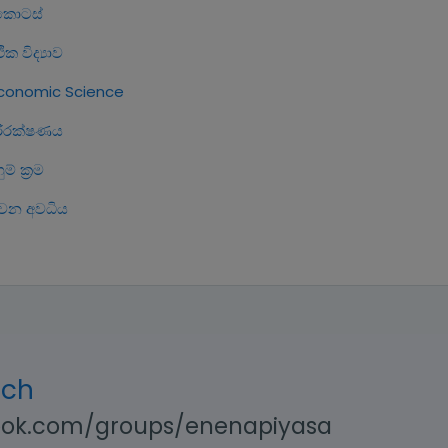
ා‍ෙටස්
ක විද්‍යාව
conomic Science
රිරක්ෂණය
ම් ක්‍රම
න අවධිය
uch
ok.com/groups/enenapiyasa