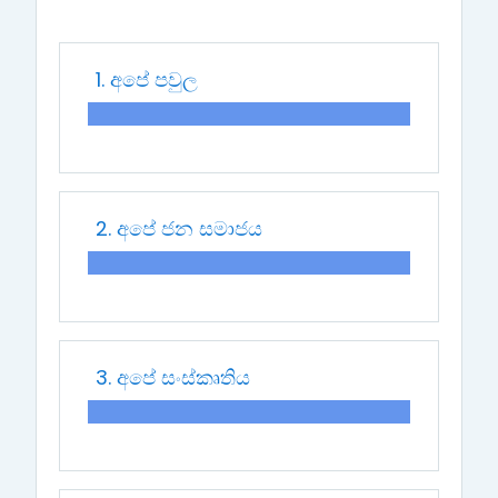
1. අපේ පවුල
2. අපේ ජන සමාජය
3. අපේ සංස්කෘතිය