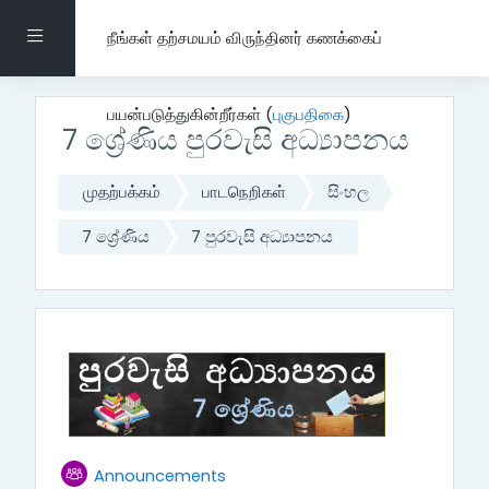
பிரதான உள்ளடக்கத்திற்கு செல்
Side panel
நீங்கள் தற்சமயம் விருந்தினர் கணக்கைப்
பயன்படுத்துகின்றீர்கள் (
புகுபதிகை
)
7 ශ්‍රේණිය පුරවැසි අධ්‍යාපනය
முதற்பக்கம்
பாடநெறிகள்
සිංහල
7 ශ්‍රේණිය
7 පුරවැසි අධ්‍යාපනය
தலைப்பு மேலோட்டம்
பொது
கருத்துக்களம்
Announcements