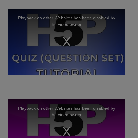
i
T
h
d
i
Playback on other Websites has been disabled by
s
i
the video owner.
s
a
e
m
o
d
a
o
l
w
i
n
d
o
w
.
T
h
i
Playback on other Websites has been disabled by
s
i
the video owner.
s
a
m
o
d
a
l
w