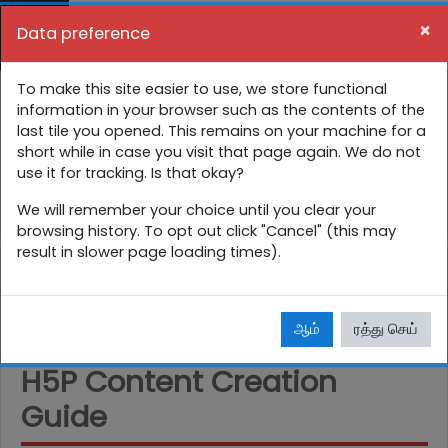
பிரதான உள்ளடக்கத்திற்கு செல்
×
Data preference
Side panel
நீங்கள் தற்சமயம் விருந்தினர் கணக்கைப்
Tutorials
To make this site easier to use, we store functional
பயன்படுத்துகின்றீர்கள் (
புகுபதிகை
)
information in your browser such as the contents of the
last tile you opened. This remains on your machine for a
முதற்பக்கம்
பாடநெறிகள்
Resources
short while in case you visit that page again. We do not
use it for tracking. Is that okay?
Tutorials
H5P Content Creation Guide
We will remember your choice until you clear your
browsing history. To opt out click "Cancel" (this may
result in slower page loading times).
ஆம்
ரத்து செய்
H5P Content Creation
Guide