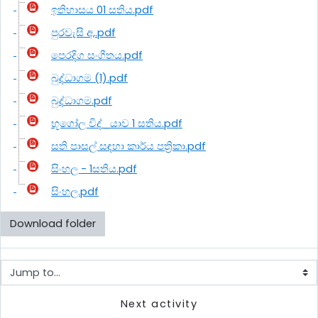
ඉතිහාසය 01 සතිය.pdf
පුරවැසි අ,.pdf
පෙරදිග සංගීතය.pdf
බුද්ධාගම (1).pdf
බුද්ධාගම.pdf
භූගෝල විද්_යාව 1 සතිය.pdf
සති පාසල් සඳහා කාර්ය පත්‍රිකා.pdf
සිංහල - 1සතිය.pdf
සිංහල.pdf
Download folder
Jump to...
Next activity