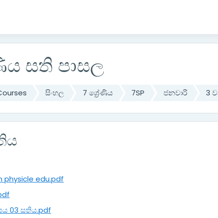
ේණිය සති පාසල
Courses
සිංහල
7 ශ්‍රේණිය
7SP
ජනවාරි
3 
තිය
h physicle edu.pdf
ි.pdf
සය 03 සතිය.pdf