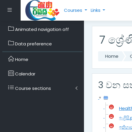
Skip to main content
Side panel
Courses
Links
Animated navigation off
7 ශ්‍ර
Data preference
Home
Home
Calendar
3 වන ස
Course sections
Healt
ඉංග්‍රීස
ඉතිහා