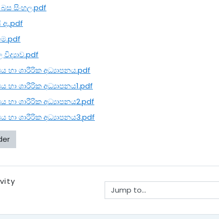
බස සිංහල.pdf
ි අ,.pdf
ගම.pdf
විද්‍යාව.pdf
ය හා ශාරීරික අධ්‍යාපනය.pdf
ය හා ශාරීරික අධ්‍යාපනය1.pdf
ය හා ශාරීරික අධ්‍යාපනය2.pdf
ය හා ශාරීරික අධ්‍යාපනය3.pdf
der
vity
Jump to...