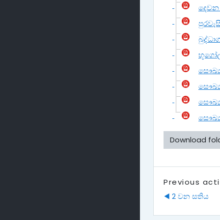
දෙවන 
පුරවැස
බුද්ධා
භූගෝල 
සෞඛ්‍ය
සෞඛ්‍ය
සෞඛ්‍ය
සෞඛ්‍ය
Download fol
Previous acti
◀︎ 2 වන සතිය