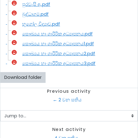
පුරවැසි අ,.pdf
බුද්ධාගම.pdf
භූගෝල විද්‍යාව.pdf
සෞඛ්‍යය හා ශාරීරික අධ්‍යාපනය.pdf
සෞඛ්‍යය හා ශාරීරික අධ්‍යාපනය1.pdf
සෞඛ්‍යය හා ශාරීරික අධ්‍යාපනය2.pdf
සෞඛ්‍යය හා ශාරීරික අධ්‍යාපනය3.pdf
Download folder
Previous activity
← 2 වන සතිය
Jump to...
Next activity