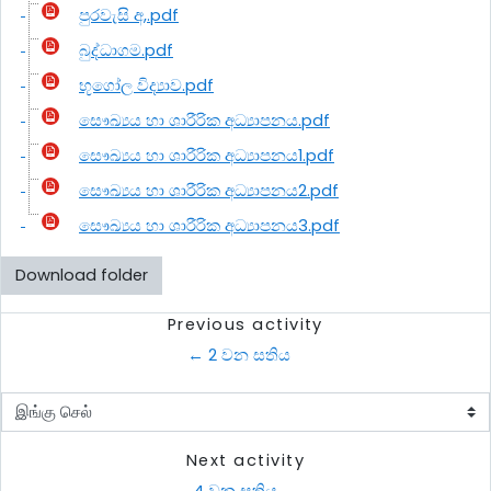
පුරවැසි අ,.pdf
බුද්ධාගම.pdf
භූගෝල විද්‍යාව.pdf
සෞඛ්‍යය හා ශාරීරික අධ්‍යාපනය.pdf
සෞඛ්‍යය හා ශාරීරික අධ්‍යාපනය1.pdf
සෞඛ්‍යය හා ශාරීරික අධ්‍යාපනය2.pdf
සෞඛ්‍යය හා ශාරීරික අධ්‍යාපනය3.pdf
Download folder
Previous activity
← 2 වන සතිය
இங்கு செல்
Next activity