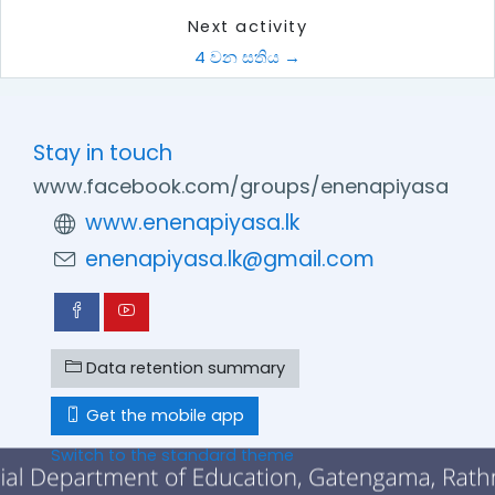
Next activity
4 වන සතිය →
Stay in touch
www.facebook.com/groups/enenapiyasa
www.enenapiyasa.lk
enenapiyasa.lk@gmail.com
Data retention summary
Get the mobile app
Switch to the standard theme