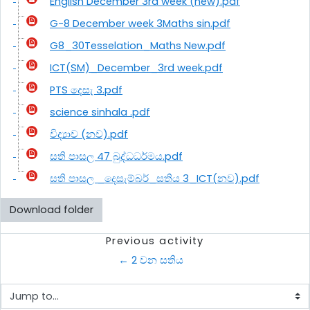
English December 3rd week (new).pdf
G-8 December week 3Maths sin.pdf
G8_30Tesselation_Maths New.pdf
ICT(SM)_December_3rd week.pdf
PTS දෙසැ 3.pdf
science sinhala .pdf
විද්‍යාව (නව).pdf
සති පාසල 47 බුද්ධධර්මය.pdf
සති පාසල _දෙසැම්බර්_සතිය 3_ICT(නව).pdf
Download folder
Previous activity
← 2 වන සතිය
Jump to...