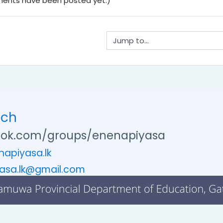
ents have been posted yet.)
Jump to...
uch
ok.com/groups/enenapiyasa
apiyasa.lk
asa.lk@gmail.com