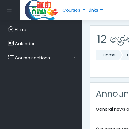
Skip to main content
Side panel
Courses
Links
Home
12 ශ්‍ර
Calendar
Home
Course sections
Announ
General news 