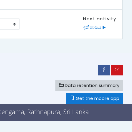
Next activity
ඉතිහාසය ▶︎
Data retention summary
Get the mobile app