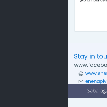
(No announcem
Stay in to
www.facebo
www.enen
enenapiy