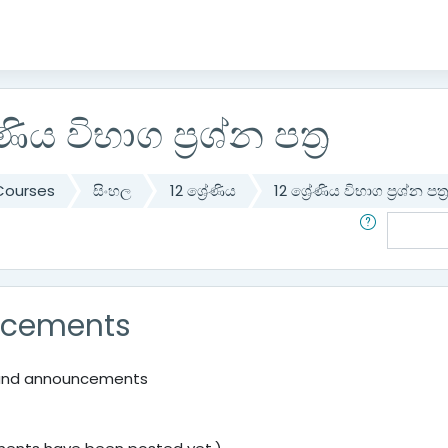
ේණිය විභාග ප්‍රශ්න පත්‍ර
Courses
සිංහල
12 ශ්‍රේණිය
12 ශ්‍රේණිය විභාග ප්‍රශ්න පත්‍
Search
cements
and announcements