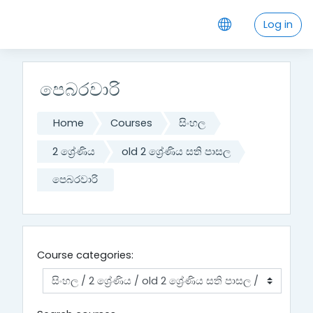
Skip to main content
Log in
පෙබරවාරි
Home
Courses
සිංහල
2 ශ්‍රේණිය
old 2 ශ්‍රේණිය සති පාසල
පෙබරවාරි
Course categories: