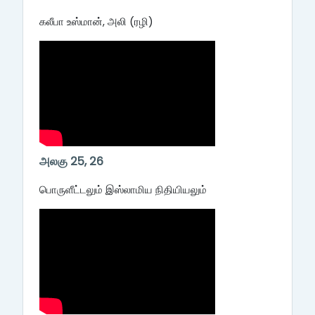
கலீபா உஸ்மான், அலி (ரழி)
அலகு 25, 26
பொருளீட்டலும் இஸ்லாமிய நிதியியலும்