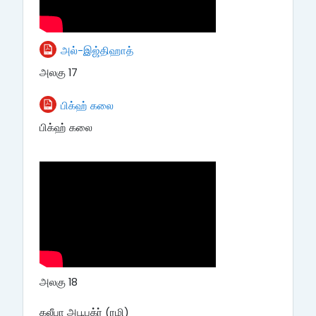
File
அல்-இஜ்திஹாத்
அலகு 17
File
பிக்ஹ் கலை
பிக்ஹ் கலை
அலகு 18
கலீபா அபூபக்ர் (ரழி)