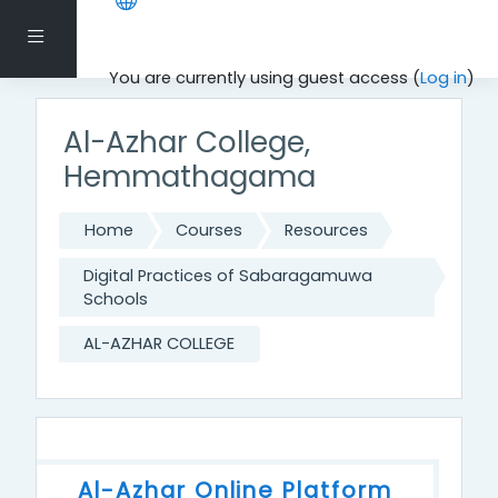
Skip to main content
Side panel
You are currently using guest access (
Log in
)
Al-Azhar College,
Hemmathagama
Home
Courses
Resources
Digital Practices of Sabaragamuwa
Schools
AL-AZHAR COLLEGE
Topic outline
Al-Azhar Online Platform