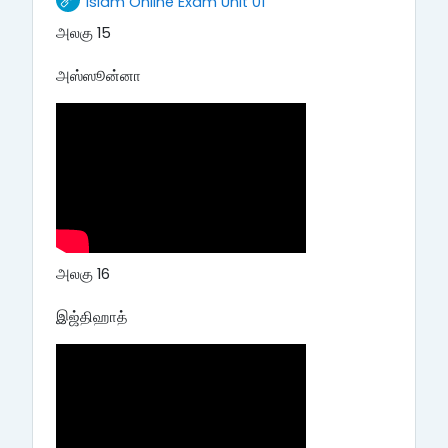
Islam Online Exam Unit 01
அலகு 15
அஸ்ஸூன்னா
அலகு 16
இஜ்திஹாத்