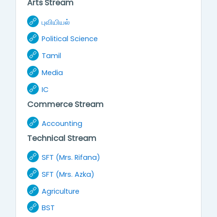
Arts Stream
URL
புவியியல்
URL
Political Science
URL
Tamil
URL
Media
URL
IC
Commerce Stream
URL
Accounting
Technical Stream
URL
SFT (Mrs. Rifana)
URL
SFT (Mrs. Azka)
URL
Agriculture
URL
BST