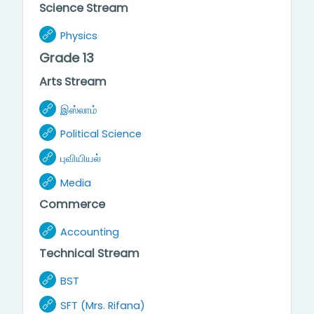
Science Stream
URL
Physics
Grade 13
Arts Stream
URL
இஸ்லாம்
URL
Political Science
URL
புவியியல்
URL
Media
Commerce
URL
Accounting
Technical Stream
URL
BST
URL
SFT (Mrs. Rifana)