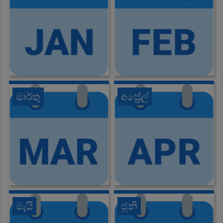
මාර්තු
අප්‍රේල්
මැයි
ජූනි