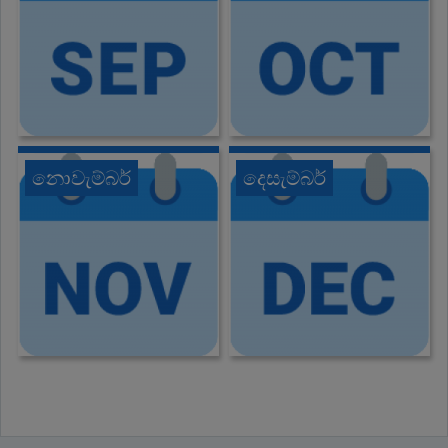
නොවැම්බර්
දෙසැම්බර්