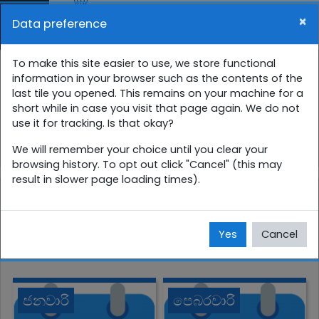
Skip to main content
×
Data preference
Side panel
You are currently using guest access (
Log in
)
4 ශ්‍රේණිය සති පාසල
To make this site easier to use, we store functional
information in your browser such as the contents of the
last tile you opened. This remains on your machine for a
Home
Courses
සිංහල
4 ශ්‍රේණිය
short while in case you visit that page again. We do not
use it for tracking. Is that okay?
4SP
We will remember your choice until you clear your
browsing history. To opt out click "Cancel" (this may
result in slower page loading times).
Yes
Cancel
ජනවාරි
පෙබරවාරි