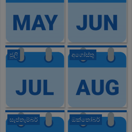
ජුලි
අගෝස්තු
සැප්තැම්බර්
ඔක්තෝබර්