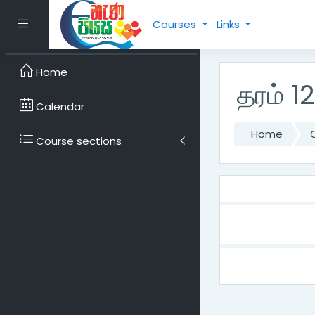
Skip to main content
Side panel
Courses
Links
Home
தரம் 1
Calendar
Home
Course sections
Topic o