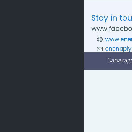
Stay in to
www.facebo
www.enen
enenapiy