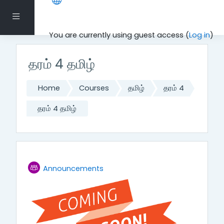
Skip to main content
Side panel
You are currently using guest access (
Log in
)
தரம் 4 தமிழ்
Home
Courses
தமிழ்
தரம் 4
தரம் 4 தமிழ்
Topic outline
Forum
Announcements
General