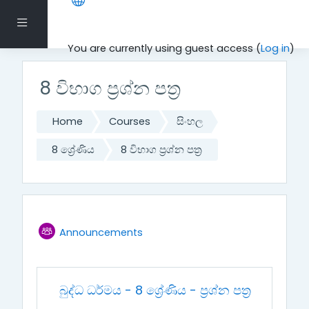
Skip to main content
Side panel
You are currently using guest access (
Log in
)
8 විභාග ප්‍රශ්න පත්‍ර
Home
Courses
සිංහල
8 ශ්‍රේණිය
8 විභාග ප්‍රශ්න පත්‍ර
Topic outline
Forum
Announcements
General
බුද්ධ ධර්මය - 8 ශ්‍රේණිය - ප්‍රශ්න පත්‍ර