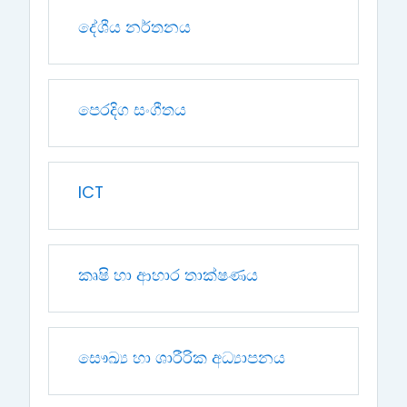
දේශීය නර්තනය
පෙරදිග සංගීතය
ICT
කෘෂි හා ආහාර තාක්ෂණය
සෞඛ්‍ය හා ශාරීරික අධ්‍යාපනය