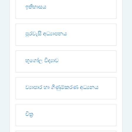
ඉතිහාසය
පුරවැසි අධ්‍යාපනය
භූගෝල විද්‍යාව
ව්‍යාපාර හා ගිණුම්කරණ අධ්‍යනය
චිත්‍ර