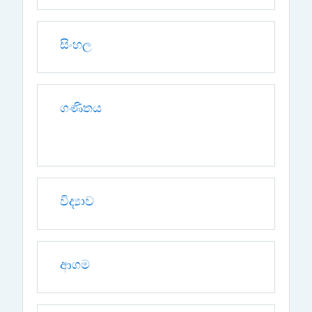
සිංහල
ගණිතය
විද්‍යාව
ආගම