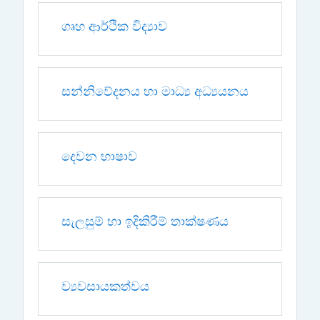
ගෘහ ආර්ථික විද්‍යාව
සන්නිවේදනය හා මාධ්‍ය අධ්‍යයනය
දෙවන භාෂාව
සැලසුම් හා ඉදිකිරීම් තාක්ෂණය
ව්‍යවසායකත්වය