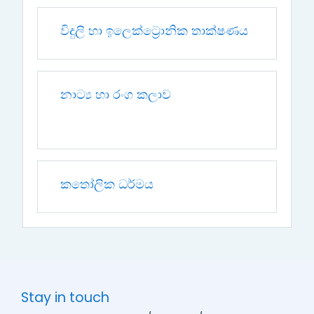
විදුලි හා ඉලෙක්ට්‍රොනික තාක්ෂණය
නාට්‍ය හා රංග කලාව
කතෝලික ධර්මය
Stay in touch