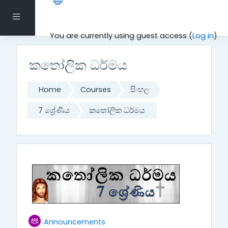
Skip to main content
Side panel
You are currently using guest access (
Log in
)
කතෝලික ධර්මය
Home
Courses
සිංහල
7 ශ්‍රේණිය
කතෝලික ධර්මය
Topic outline
General
Forum
Announcements