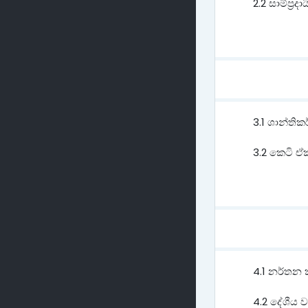
2.2 සාම්ප්
3.1 ශාන්ති
3.2 කෙටි ඒකා
4.1 නර්තන 
4.2 දේශීය ව