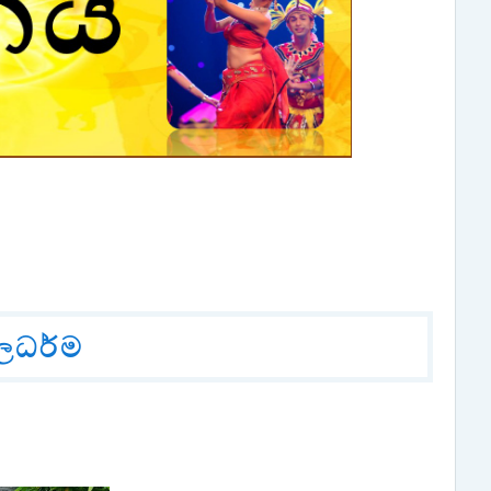
ූලධර්ම