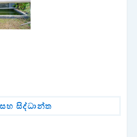
සහ සිද්ධාන්ත