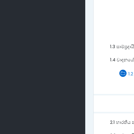
1.3 සාම්ප්‍ර
1.4 වාදනයේද
1.
2.1 භාරතීය