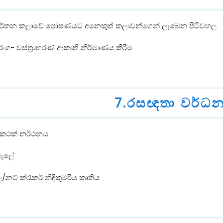
 නර්තන කලාවේ පෝෂණයට අනෙකුත් කලාවන්ගෙන් ලැබෙන පිටිවහල
රංග- වස්ත්‍රාභරණ ආකෘති නිර්මාණය කිරීම
7.රසඥතා වර්ධ
ා කථක් නර්ථනය
බැලේ
/නට් ක්රැකර් නිඳිකුමරිය කෘතිය