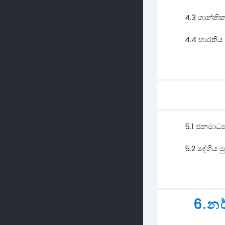
4.3 ශාන්ති
4.4 භාරතීය 
5.1 ජනමාධ්
5.2 දේශීය ම
6.න