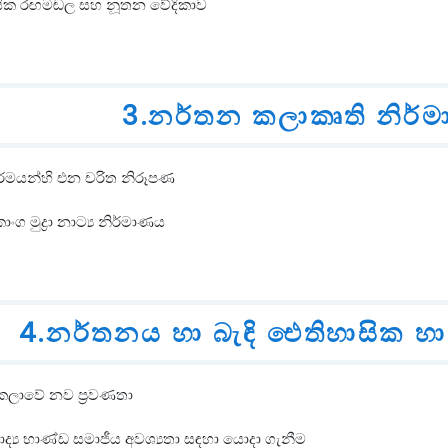
‍රදායික රඟමඬල සහ නූතන වේදිකාව
3.නර්තන කලාකෘති නිර්ම
කර්මයන්හි එන චරිත නිරූපණ
ංග මුද්‍රා නාට්‍ය නිර්මාණය
4.නර්තනය හා බැඳි ඓතිහාසික හා 
කලාවේ නව ප්‍රවණතා
ාද්‍ය භාණ්ඩ සමාජීය අවශ්‍යතා සඳහා යොදා ගැනීම