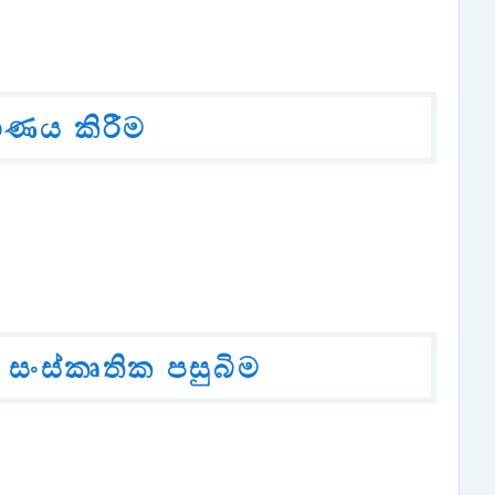
ාණය කිරීම
සංස්කෘතික පසුබිම