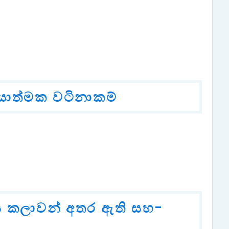
යාත්මක වටිනාකම්
ය කලාවන් අතර ඇති සහ-