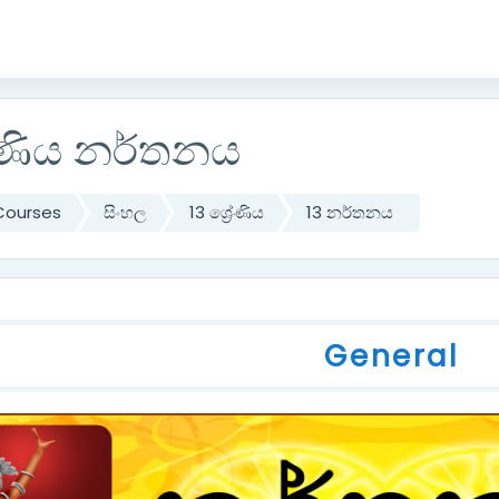
රේණිය නර්තනය
Courses
සිංහල
13 ශ්‍රේණිය
13 නර්තනය
utline
General