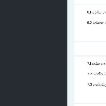
6.1 දේශීය
6.2 නර්තන 
7.1 භරත හ
7.2 බටහිර 
7.3 හන්සවිල