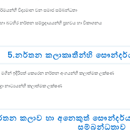
කර්මයන්හි විද්‍යමාන වන සමාජ සම්බන්ධතා
හා බටහිර නර්තන සම්ප්‍රදායයන්හි ප්‍රභවය හා විකාශනය
5.නර්තන කලාකෘතීන්හි සෞන්දර්
‍ය මගින් ඉදිරිපත් කෙරෙන නර්තන අංගයන්හි කලාත්මක ලක්ෂණ
ුද්‍රා නාට්‍යයන්හි කලාත්මක ලක්ෂණ
ර්තන කලාව හා අනෙකුත් සෞන්දර්
සම්බන්ධතාව