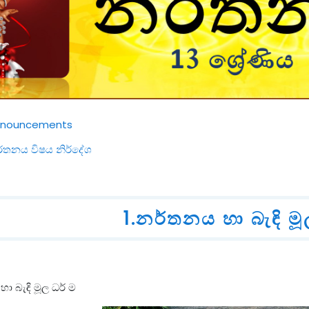
Forum
nnouncements
File
්තනය විෂය නිර්දේශ
1.නර්තනය හ‍ා බැඳි ම
හා බැඳි මූල ධර් ම