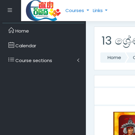
Skip to main content
Side panel
Courses
Links
Home
13 ශ්‍
Calendar
Home
Course sections
Topic o