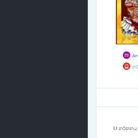
A
නර
1.1 නර්තනය 