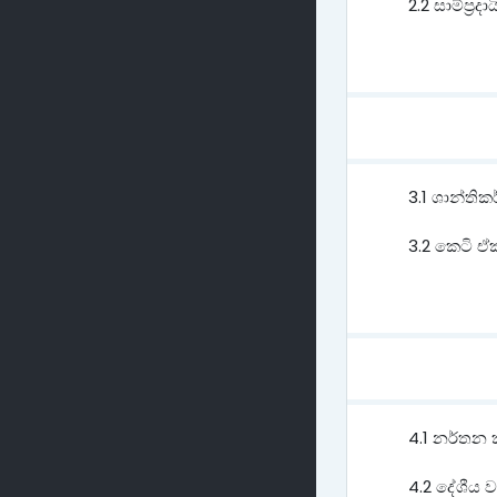
2.2 සාම්ප්
3.1 ශාන්ති
3.2 කෙටි ඒකා
4.1 නර්තන 
4.2 දේශීය ව