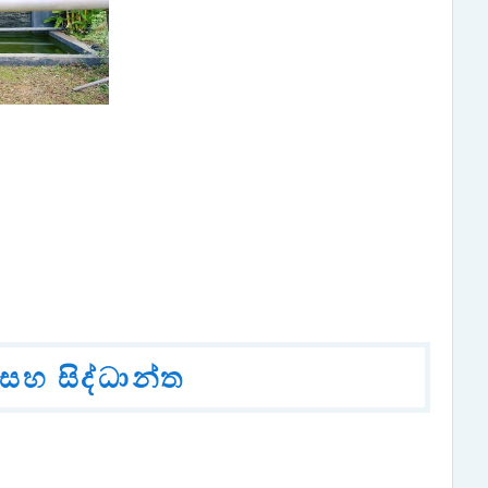
සහ සිද්ධාන්ත