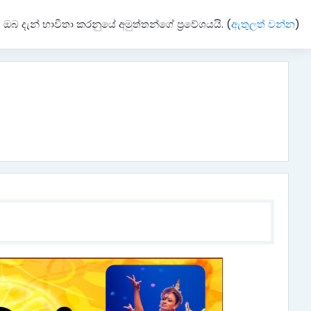
ඔබ දැන් භාවිතා කරනුයේ අමුත්තන්ගේ ප්‍රවේශයයි. (
ඇතුලත් වන්න
)