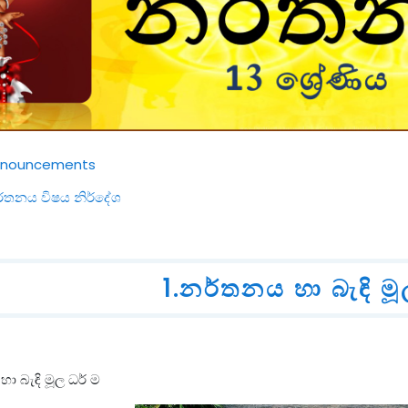
සංසදය
nnouncements
සම්පතක්
්තනය විෂය නිර්දේශ
1.නර්තනය හ‍ා බැඳි ම
හා බැඳි මූල ධර් ම