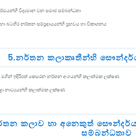
කර්මයන්හි විද්‍යමාන වන සමාජ සම්බන්ධතා
හා බටහිර නර්තන සම්ප්‍රදායයන්හි ප්‍රභවය හා විකාශනය
5.නර්තන කලාකෘතීන්හි සෞන්දර්
‍ය මගින් ඉදිරිපත් කෙරෙන නර්තන අංගයන්හි කලාත්මක ලක්ෂණ
ුද්‍රා නාට්‍යයන්හි කලාත්මක ලක්ෂණ
ර්තන කලාව හා අනෙකුත් සෞන්දර්
සම්බන්ධතාව