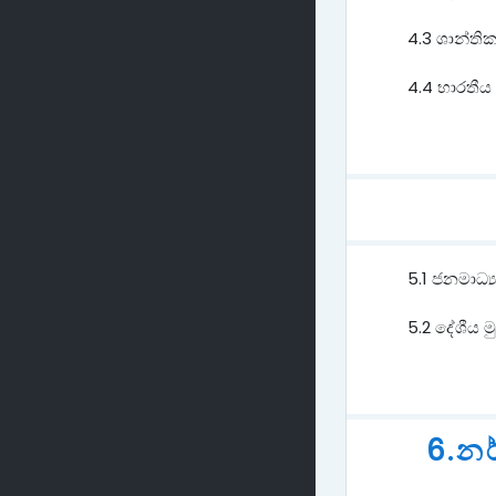
4.3 ශාන්ති
4.4 භාරතීය 
5.1 ජනමාධ්
5.2 දේශීය ම
6.න