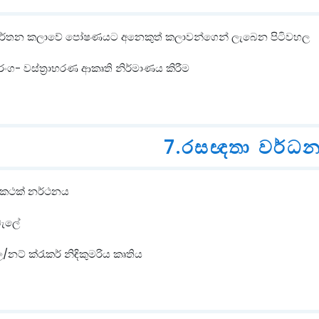
 නර්තන කලාවේ පෝෂණයට අනෙකුත් කලාවන්ගෙන් ලැබෙන පිටිවහල
රංග- වස්ත්‍රාභරණ ආකෘති නිර්මාණය කිරීම
7.රසඥතා වර්ධ
ා කථක් නර්ථනය
බැලේ
/නට් ක්රැකර් නිඳිකුමරිය කෘතිය