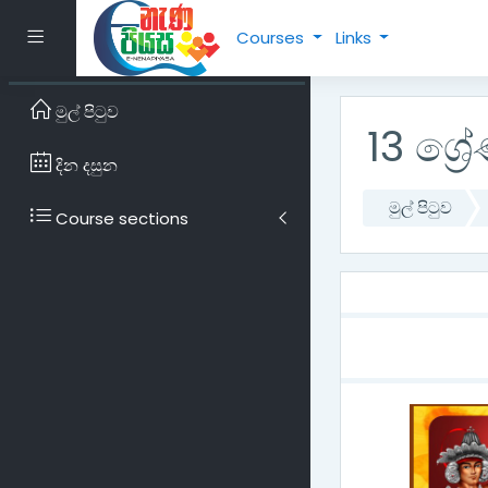
ප්‍රධාන අන්තර්ගතයට යන්
Side panel
Courses
Links
මුල් පිටුව
13 ශ්‍
දින දසුන
මුල් පිටුව
Course sections
මාතෘකා 