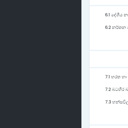
6.1 දේශීය
6.2 නර්තන 
7.1 භරත හ
7.2 බටහිර 
7.3 හන්සවිල