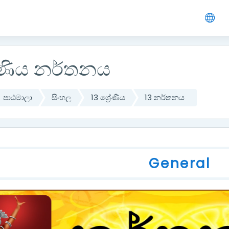
න
රේණිය නර්තනය
පාඨමාලා
සිංහල
13 ශ්‍රේණිය
13 නර්තනය
ලුහුඬු සටහන
General