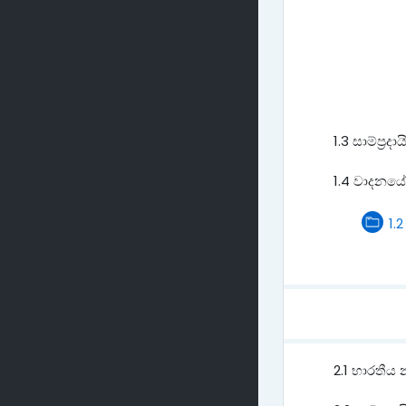
1.3 සාම්ප්‍ර
1.4 වාදනයේද
1.
2.1 භාරතීය