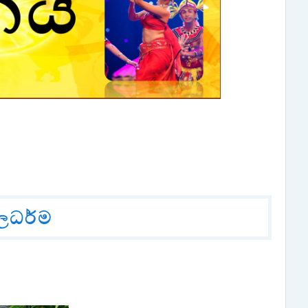
ූලධර්ම