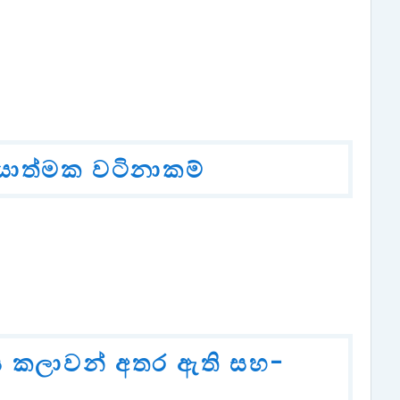
යාත්මක වටිනාකම්
ය කලාවන් අතර ඇති සහ-