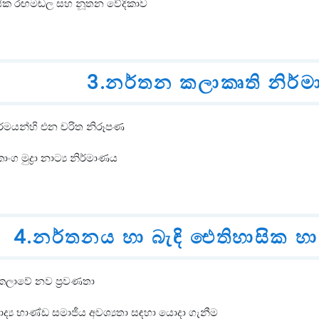
‍රදායික රඟමඬල සහ නූතන වේදිකාව
3.නර්තන කලාකෘති නිර්ම
කර්මයන්හි එන චරිත නිරූපණ
ංග මුද්‍රා නාට්‍ය නිර්මාණය
4.නර්තනය හා බැඳි ඓතිහාසික හා 
කලාවේ නව ප්‍රවණතා
ාද්‍ය භාණ්ඩ සමාජීය අවශ්‍යතා සඳහා යොදා ගැනීම