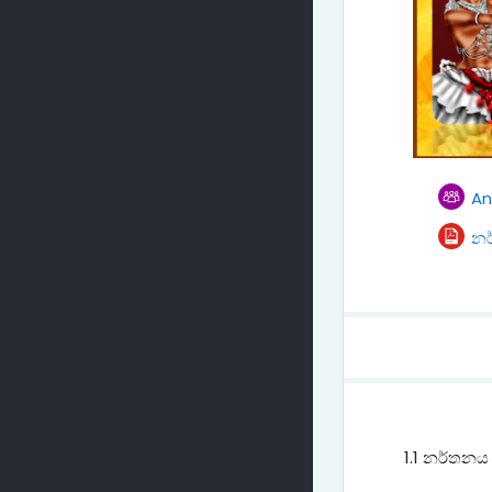
A
නර
1.1 නර්තනය 