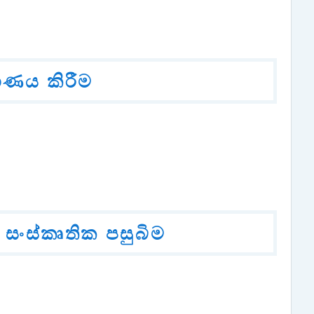
ාණය කිරීම
සංස්කෘතික පසුබිම