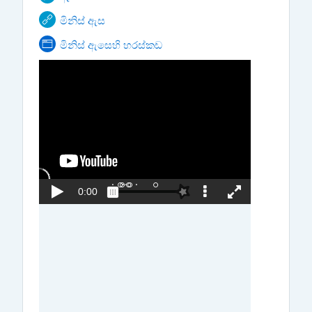
URL
මිනිස් ඇස
Page
මිනිස් ඇසෙහි හරස්කඩ