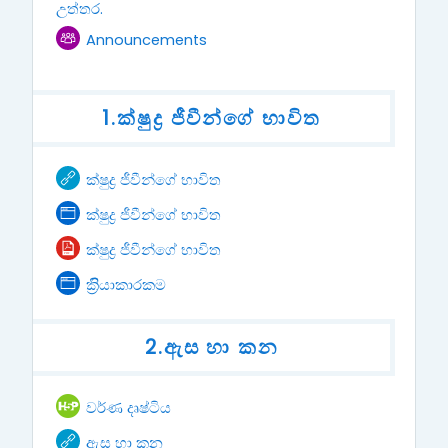
Page
උත්තර.
Forum
Announcements
1.ක්ෂුද්‍ර ජීවීන්ගේ භාවිත
URL
ක්ෂුද්‍ර ජීවීන්ගේ භාවිත
Page
ක්ෂුද්‍ර ජීවීන්ගේ භාවිත
File
ක්ෂුද්‍ර ජීවීන්ගේ භාවිත
Page
ක්‍රිියාකාරකම
2.ඇස හා කන
Interactive Content
වර්ණ දෘෂ්ටිය
URL
ඇස හා කන