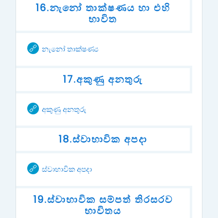
16.නැනෝ තාක්ෂණය හා එහි
භාවිත
URL
නැනෝ තාක්ෂණ්‍ය
17.අකුණු අනතුරු
URL
අකුණු අනතුරු
18.ස්වාභාවික අපදා
URL
ස්වාභාවික අපදා
19.ස්වාභාවික සම්පත් තිරසරව
භාවිතය