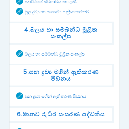
URL
පදාර්ථයේ ස්වභාවය හා ගුණ
URL
මූල ද්‍රව්‍ය හා සංයෝග - ක්‍රියාකාරකම
4.බලය හා සම්බන්ධ මූළික
සංකල්ප
URL
බලය හා සම්බන්ධ මූළික සංකල්ප
5.ඝන ද්‍රව්‍ය මගින් ඇතිකරණ
පීඩනය
URL
ඝන ද්‍රව්‍ය මගින් ඇතිකරණ පීඩනය
6.මානව රුධිර සංසරණ පද්ධතිය