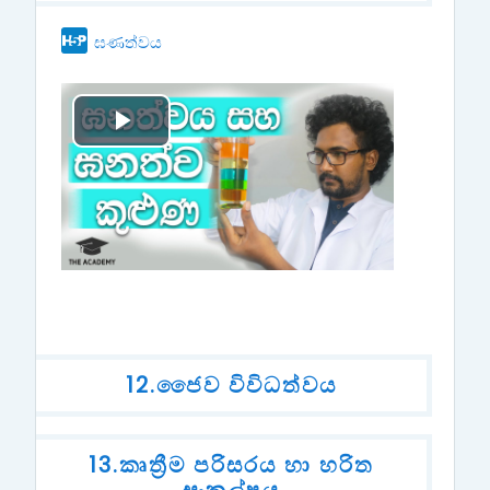
d
H5P
ඝණත්වය
e
o
P
l
a
y
V
12.ජෛව විවිධත්වය
i
d
13.කෘත්‍රීම පරිසරය හා හරිත
e
සංකල්පය