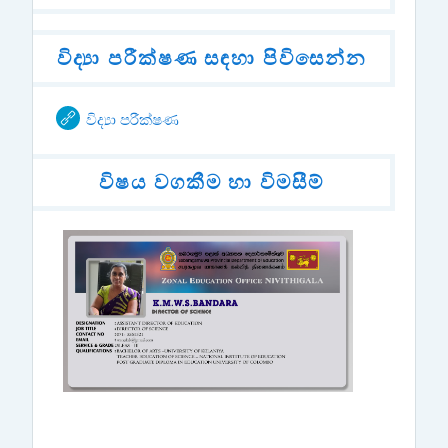
විද්‍යා පරීක්ෂණ සඳහා පිවිසෙන්න
URL
විද්‍යා පරීක්ෂණ
විෂය වගකීම හා විමසීම්