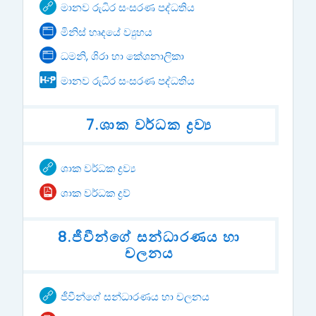
URL
මානව රුධිර සංසරණ පද්ධතිය
Page
මිනිස් හෘදයේ ව්‍යුහය
Page
ධමනි, ශිරා හා කේශනාලිකා
H5P
මානව රුධිර සංසරණ පද්ධතිය
7.ශාක වර්ධක ද්‍රව්‍ය
URL
ශාක වර්ධක ද්‍රව්‍ය
File
ශාක වර්ධක ද්‍රව්‍
8.ජීවීන්ගේ සන්ධාරණය හා
චලනය
URL
ජීවීන්ගේ සන්ධාරණය හා චලනය