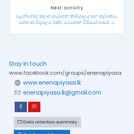
Next activity
බළන්ගොඩ කලාප අධ්‍යාපන කාර්යාලය සහ කල්තොට 
රෝහණ විද්‍යාලය එක්ව ගෙනෙන වීඩියෝ පාඩම් →
Stay in touch
www.facebook.com/groups/enenapiyasa
www.enenapiyasa.lk
enenapiyasa.lk@gmail.com
Data retention summary