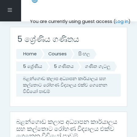
Skip to main content
Side panel
You are currently using guest access (
Log in
)
5 ශ්‍රේණිය ගණිතය
Home
Courses
සිංහල
5 ශ්‍රේණිය
5 ගණිතය
ගණිත ගැටලු
බළන්ගොඩ කලාප අධ්‍යාපන කාර්යාලය සහ
කල්තොට රෝහණ විද්‍යාලය එක්ව ගෙනෙන
වීඩියෝ පාඩම්
බළන්ගොඩ කලාප අධ්‍යාපන කාර්යාලය
සහ කල්තොට රෝහණ විද්‍යාලය එක්ව
ගෙනෙන වීඩියෝ පාඩම්