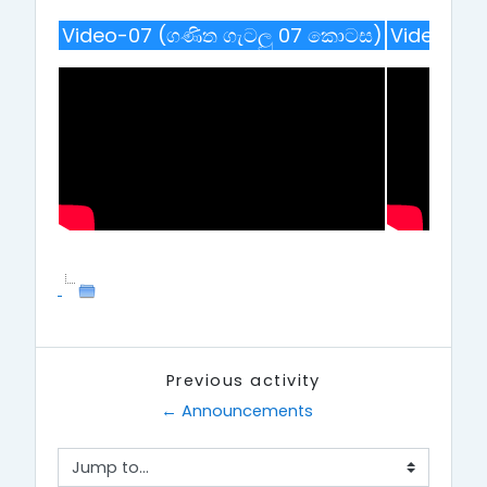
Video-07 (ගණිත ගැටලු 07 කොටස)
Video-08
Previous activity
← Announcements
Jump to...