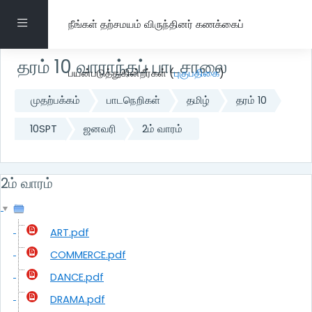
பிரதான உள்ளடக்கத்திற்கு செல்
Side panel
நீங்கள் தற்சமயம் விருந்தினர் கணக்கைப்
தரம் 10 வாராந்தப் பாடசாலை
பயன்படுத்துகின்றீர்கள் (
புகுபதிகை
)
முதற்பக்கம்
பாடநெறிகள்
தமிழ்
தரம் 10
10SPT
ஜனவரி
2ம் வாரம்
2ம் வாரம்
ART.pdf
COMMERCE.pdf
DANCE.pdf
DRAMA.pdf