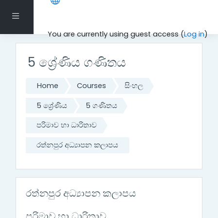
Skip to main content
Side panel
You are currently using guest access (
Log in
)
5 ශ්‍රේණිය ගණිතය
Home
Courses
සිංහල
5 ශ්‍රේණිය
5 ගණිතය
පරිමාව හා ධාරිතාව
රත්නපුර අධ්‍යාපන කලාපය
රත්නපුර අධ්‍යාපන කලාපය
පරිමාව හා ධාරිතාව