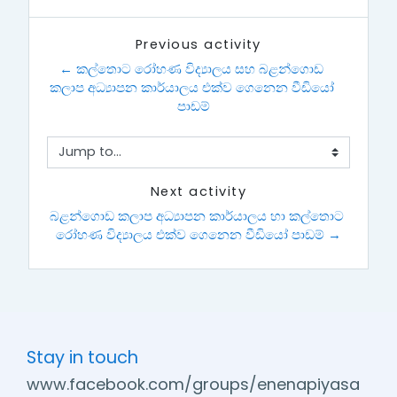
Previous activity
← කල්තොට රෝහණ විද්‍යාලය සහ බළන්ගොඩ 
කලාප අධ්‍යාපන කාර්යාලය එක්ව ගෙනෙන වීඩියෝ 
පාඩම්
Jump to...
Next activity
බළන්ගොඩ කලාප අධ්‍යාපන කාර්යාලය හා කල්තොට 
රෝහණ විද්‍යාලය එක්ව ගෙනෙන වීඩියෝ පාඩම් →
Stay in touch
www.facebook.com/groups/enenapiyasa