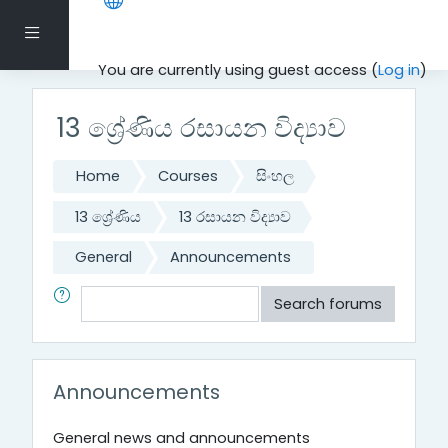
Skip to main content
Side panel
You are currently using guest access (
Log in
)
13 ශ්‍රේණිය රසායන විද්‍යාව
Home
Courses
සිංහල
13 ශ්‍රේණිය
13 රසායන විද්‍යාව
General
Announcements
Search
Search forums
Announcements
General news and announcements