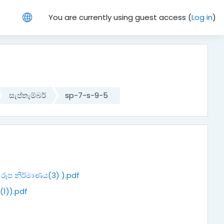
You are currently using guest access (
Log in
)
සැප්තැම්බර්
sp-7-s-9-5
රූප නිර්මාණය(3) ).pdf
(1)).pdf