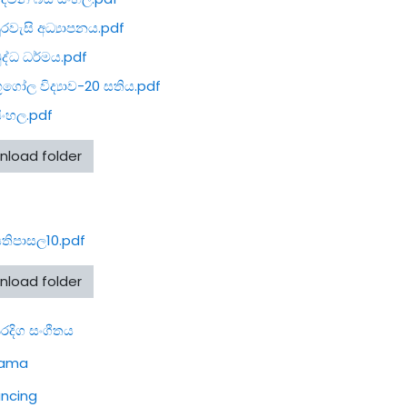
ුරවැසි අධ්‍යාපනය.pdf
ුද්ධ ධර්මය.pdf
ූගෝල විද්‍යාව-20 සතිය.pdf
ිංහල.pdf
nload folder
තිපාසල10.pdf
nload folder
File
රදිග සංගීතය
File
rama
File
ncing