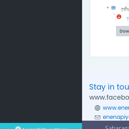
ඉති
ඉ
Dow
Stay in to
www.facebo
www.enen
enenapiy