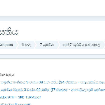
සතිය
Courses
සිංහල
7 ශ්‍රේණිය
old 7 ශ්‍රේණිය සති පාසල
utline
 වන සතිය
 ශ්‍රේණිය ගණිතය 3 වාරය 09 වන සතිය(24 ඒ්කකය - සරල රේඛීය තල 
 ශ්‍රේණිය විද්‍යාව 3 වාරය 09 සතිය (17 ඒකකය - ආහාරවල ඇති පෝෂක
EEK 9TH - 3RD TERM.pdf
ෙවන බස සිංහල.pdf