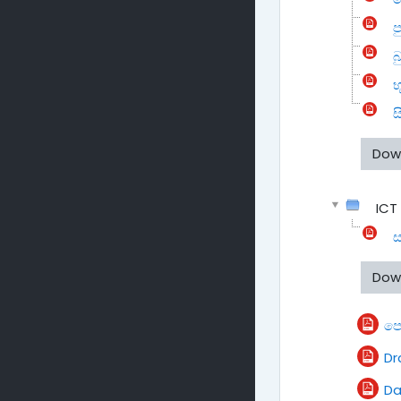
ප
බ
භ
ස
Dow
ICT
ස
Dow
පෙ
D
Da