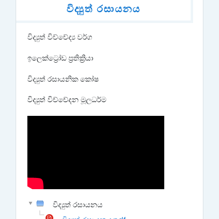
විද්‍යුත් රසායනය
විද්‍යුත් විච්චේද්‍ය වර්ග
ඉලෙක්ට්‍රෝඩ ප්‍රතික්‍රියා
විද්‍යුත් රසායනික කෝෂ
විද්‍යුත් විච්චේදන මූලධර්ම
විද්‍යුත් රසායනය