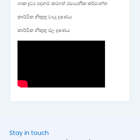
ශාක ද්‍රව්‍ය පදනම් කරගත් රසායනික කර්මාන්ත
කාර්මික නිකුතු වායු දූෂණය
කාර්මික නිකුතු ජල දූෂණය
Stay in touch