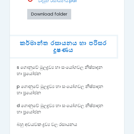
විද්‍යුත් රසායනය.pdf
Download folder
කර්මාන්ත රසායනය හා පරිසර
දූෂණය
s ගොනුවේ මුලද්‍රව්‍ය හා සංයෝගවල නිෂ්පාදන
හා ප්‍රයෝජන
p ගොනුවේ මුලද්‍රව්‍ය හා සංයෝගවල නිෂ්පාදන
හා ප්‍රයෝජන
d ගොනුවේ මුලද්‍රව්‍ය හා සංයෝගවල නිෂ්පාදන
හා ප්‍රයෝජන
බහු අවයවක ද්‍රව්‍ය වල රසායනය