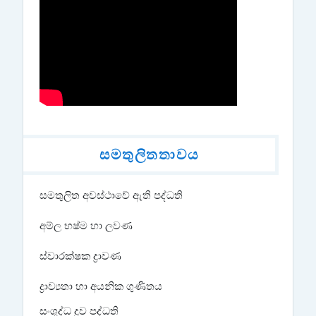
සමතුලිතතාවය
සමතුලිත අවස්ථාවේ ඇති පද්ධති
අම්ල භෂ්ම හා ලවණ
ස්වාරක්ෂක ද්‍රාවණ
ද්‍රාව්‍යතා හා අයනික ගුණිතය
සංශුද්ධ ද්‍රව පද්ධති