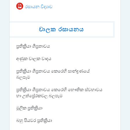
සම්පතක්
රසායන විද්‍යාව
චාලක රසායනය
ප්‍රතික්‍රියා ශීඝ්‍රතාවය
අණුක චාලක වාදය
ප්‍රතික්‍රියා ශීඝ්‍රතාවය කෙරෙහි සාන්ද්‍රණයේ
බලපෑම
ප්‍රතික්‍රියා ශීඝ්‍රතාවය කෙරෙහි භෞතික ස්වභාවය
හා උත්ප්‍රේරකවල බලපෑම
මූලික ප්‍රතික්‍රියා
බහු පියවර ප්‍රතික්‍රියා