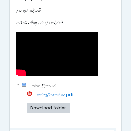
ද්‍රව ද්‍රව පද්ධති
පූර්ණ අමිශ්‍ර ද්‍රව ද්‍රව පද්ධති
සමතුලිතතාව
සමතුලිතතාවය.pdf
Download folder