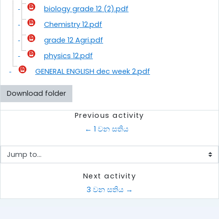
biology grade 12 (2).pdf
Chemistry 12.pdf
grade 12 Agri.pdf
physics 12.pdf
GENERAL ENGLISH dec week 2.pdf
Download folder
Previous activity
← 1 වන සතිය
Jump to...
Next activity
3 වන සතිය →