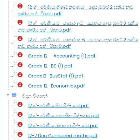
12 ශ්_රේණිය ගිණුම්කරණය _දෙසැම්බර් 2 සතිය නව
කාර්ය පත්_රිකාව.pdf
12 ශ්_රේණිය ව්_යාපාර අධ්_යයනය දෙසැම්බර් 2 සතිය
නව කාර්ය පත්_රිකාව.pdf
12 ශ්_රේණිය ව්_යාපාර සංඛ්_යානය දෙසැම්බර් 2 සතිය
නව කාර්ය පත්_රිකාව.pdf
Grade 12 _ Accounting (1).pdf
Grade 12_BS (1).pdf
Grade12_BusStat (1).pdf
Grade 12_Economics.pdf
විද්‍යා විශයන්
12 ශ්-රේණිය ජීව විද්-යාව.pdf
12 ශ්-රේණිය භෞතික විද්-යාව.pdf
12 ශ්-රේණිය රසායන විද්-යාව.pdf
12-2 Dec Combined maths.pdf