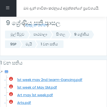
ප්‍රධාන අන්තර්ගතයට යන්න
Side panel
ඔබ දැන් භාවිතා කරනුයේ අමුත්තන්ගේ ප්‍රවේශයයි.
9 ශ්‍රේණිය සති පාසල
(
ඇතුලත් වන්න
)
මුල් පිටුව
පාඨමාලා
සිංහල
9 ශ්‍රේණිය
9SP
මැයි
1 වන සතිය
1 වන සතිය
1st week may 2nd tearm-Dancing.pdf
1st week of May SM.pdf
Art may 1st week.pdf
Arts.pdf