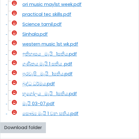
ori music may1st week.pdf
practical tec skills.pdf
Science tamil.pdf
Sinhala.pdf
western music 1st wk.pdf
ඉතිහාසය_මැයි_1සතිය.pdf
ගණිතය මැයි 1 සතිය .pdf
පුරවැසි_මැයි_1සතිය.pdf
බුද්ධ ධර්මය.pdf
භූගෝලය_මැයි_1සතිය.pdf
මැයි 03-07.pdf
සෞඛ්‍ය මැයි 1 වන සතිය.pdf
Download folder