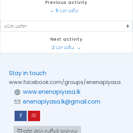
Previous activity
← 5 වන සතිය 
වෙත යන්න
Next activity
2 වන සතිය  →
Stay in touch
www.facebook.com/groups/enenapiyasa
www.enenapiyasa.lk
enenapiyasa.lk@gmail.com
දත්ත රඳවා ගැනීමේ සාරාංශය