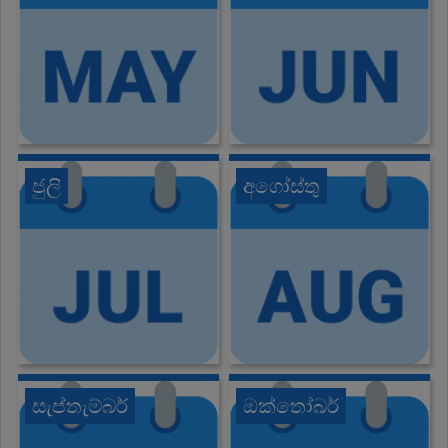
ජුලි
අගෝස්තු
සැප්තැම්බර්
ඔක්තෝබර්