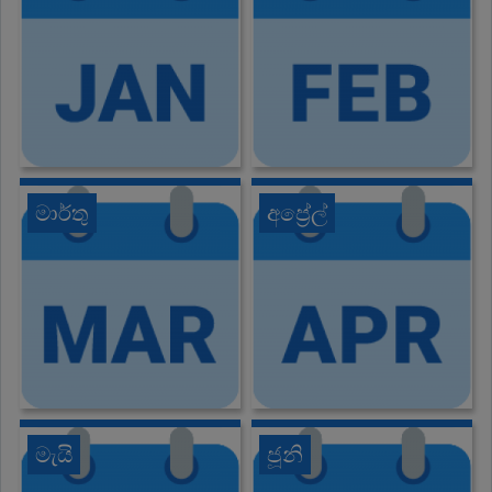
මාර්තු
අප්‍රේල්
මැයි
ජූනි