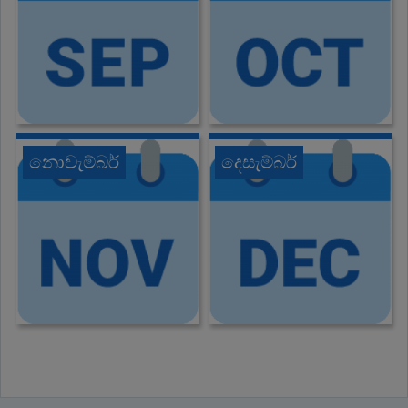
නොවැම්බර්
දෙසැම්බර්