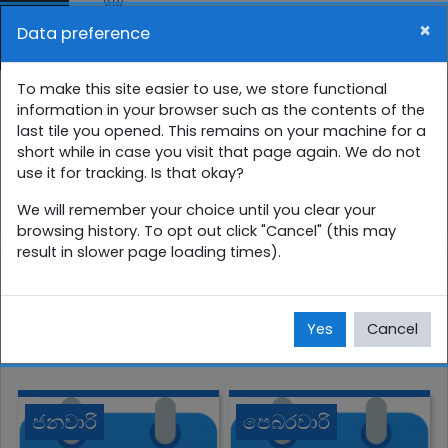
Skip to main content
×
Data preference
Side panel
You are currently using guest access (
Log in
)
9 ශ්‍රේණිය සති පාසල
To make this site easier to use, we store functional
information in your browser such as the contents of the
last tile you opened. This remains on your machine for a
Home
Courses
සිංහල
9 ශ්‍රේණිය
short while in case you visit that page again. We do not
use it for tracking. Is that okay?
9SP
We will remember your choice until you clear your
browsing history. To opt out click "Cancel" (this may
result in slower page loading times).
Yes
Cancel
ජනවාරි
පෙබරවාරි