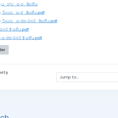
ලය_නව_සැප_3සතිය
 විද්‍යාව_සැප්_3සතිය.pdf
විද්‍යාව_සැප්තැම්බර්_3සතිය.pdf
ම්බර් 3 සතිය.pdf
 සැප්තැම්බර් 3 සතිය.pdf
der
vity
Jump to...
uch