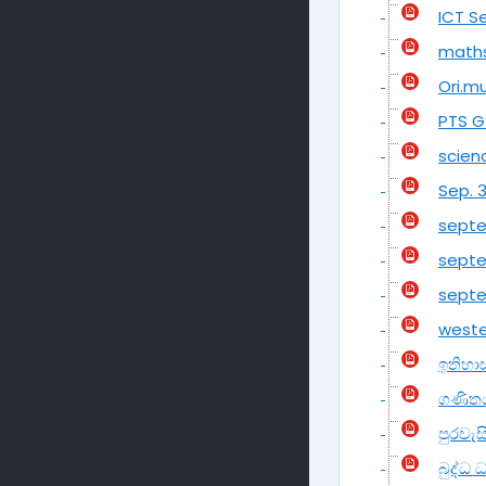
ICT S
maths
Ori.m
PTS G
scien
Sep. 
septe
septe
septe
weste
ඉතිහා
ගණිතය
පුරවැ
බුද්ධ 