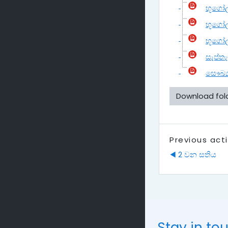
භූගෝ
භූගෝල
භූගෝල 
සැප්තැ
සෞඛ්‍ය
Download fol
Previous acti
◀︎ 2 වන සතිය
Stay in to