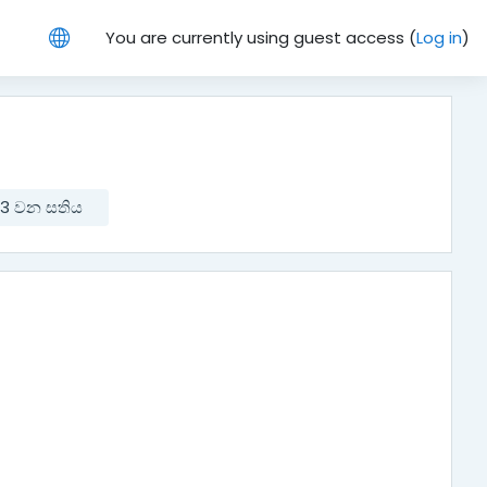
You are currently using guest access (
Log in
)
3 වන සතිය