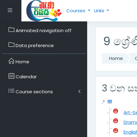
Skip to main content
Side panel
Courses
Links
Animated navigation off
9 ශ්‍ර
Data preference
Home
Home
Calendar
3 වන ස
Course sections
Art-S
Drama
Engli