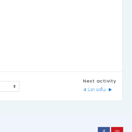
Next activity
4 වන සතිය  ▶︎