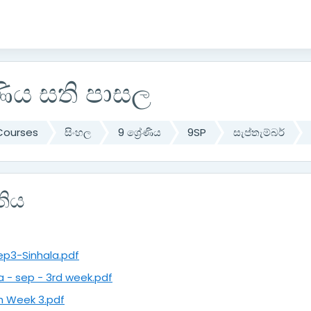
ේණිය සති පාසල
Courses
සිංහල
9 ශ්‍රේණිය
9SP
සැප්තැම්බර්
තිය
ep3-Sinhala.pdf
 - sep - 3rd week.pdf
sh Week 3.pdf